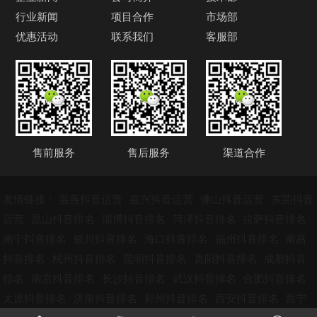
行业新闻
项目合作
市场部
优惠活动
联系我们
客服部
售前服务
售后服务
渠道合作
友情链接：
嘉善抖音运营
嘉兴抖音运营
佛山抖音运营
东莞抖音
运营
昆山抖音排名
淄博抖音排名
菏泽抖音排名
拉萨抖音排名
南宁抖音排名
银川抖音排名
海口抖音排名
福州抖音排名
南昌
抖音排名
杭州抖音排名
昆明抖音排名
贵阳抖音排名
成都抖音
排名
南京抖音排名
长沙抖音排名
武汉抖音排名
合肥抖音排名
太原抖音排名
济南抖音排名
郑州抖音排名
西安抖音排名
西宁