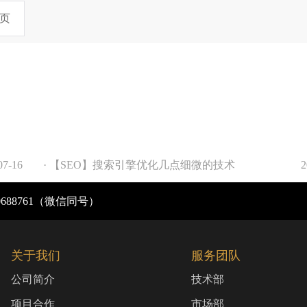
页
07-16
· 【SEO】搜索引擎优化几点细微的技术
2
0688761（微信同号）
关于我们
服务团队
公司简介
技术部
项目合作
市场部