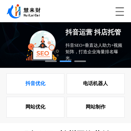
抖音优化 先排名后
抖音运营 抖店托管
抖音团购 抖店运营
收费用
抖音SEO+垂直达人助力+视频
“客户”变成“推销员”店铺火爆
矩阵，打造企业海量排名曝
全城营销。
光。
提升抖音优化排名,获取更高的
精准流量和排名.
1
2
3
抖音优化
电话机器人
网站优化
网站制作