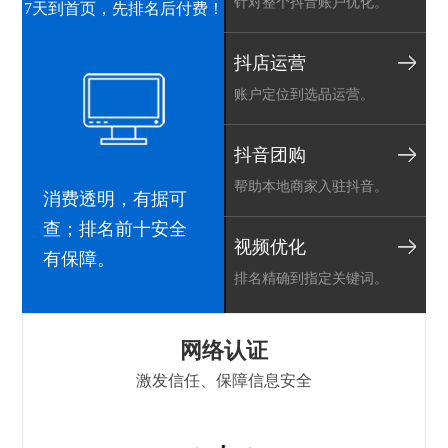
针对整个抖音账户优化。
7天到首页，先排名后付费！
抖店运营
账户定位到选品运营。
抖音团购
帮助本地商家入驻抖音。
消费透明，有据可
查；排名前十安全
视频优化
有保障。
排名精确到指定关键词。
h
网络认证
激发信任、保障信息安全