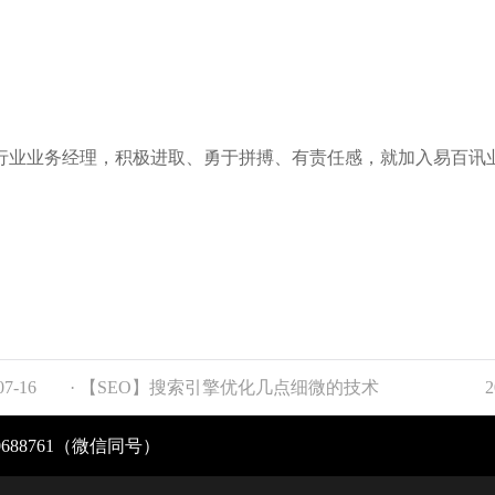
行业业务经理，积极进取、勇于拼搏、有责任感，就加入易百讯
07-16
· 【SEO】搜索引擎优化几点细微的技术
2
0688761（微信同号）