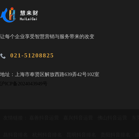
让每个企业享受智慧营销与服务带来的改变
021-51208825
地址：上海市奉贤区解放西路639弄42号102室
沪ICP备2024043949号
友情链接：
嘉善抖音运营
嘉兴抖音运营
佛山抖音运营
东
昌抖音排名
杭州抖音排名
昆明抖音排名
贵阳抖音排名